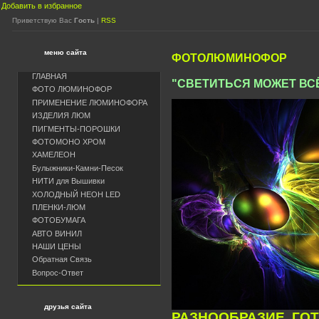
Добавить в избранное
Приветствую Вас
Гость
|
RSS
меню сайта
ФОТОЛЮМИНОФОР
ГЛАВНАЯ
"СВЕТИТЬСЯ МОЖЕТ ВСЁ.
ФОТО ЛЮМИНОФОР
ПРИМЕНЕНИЕ ЛЮМИНОФОРА
ИЗДЕЛИЯ ЛЮМ
ПИГМЕНТЫ-ПОРОШКИ
ФОТОМОНО ХРОМ
ХАМЕЛЕОН
Булыжники-Камни-Песок
НИТИ для Вышивки
ХОЛОДНЫЙ НЕОН LED
ПЛЕНКИ-ЛЮМ
ФОТОБУМАГА
АВТО ВИНИЛ
НАШИ ЦЕНЫ
Обратная Связь
Вопрос-Ответ
друзья сайта
РАЗНООБРАЗИЕ
ГО