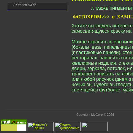
ЛЮМИНОФОР
А
ТАКЖЕ ПИГМЕНТЫ
ФОТОХРОМ
>>>
и ХАМЕ
Хотите выглядеть интерес
самосветящуюся краску на свой
Можно окрасить всевозмож
(бокалы, вазы пепельницы и
(пластиковые панели), стен
ресторанах, наносить свет
ювелирные изделия, стекл
двери, зеркала, потолок, и
трафарет написать на люб
или любой рисунок (днем э
ночью вы будете выглядеть
светящейся футболке, майке и
Copyright MyCorp © 2026