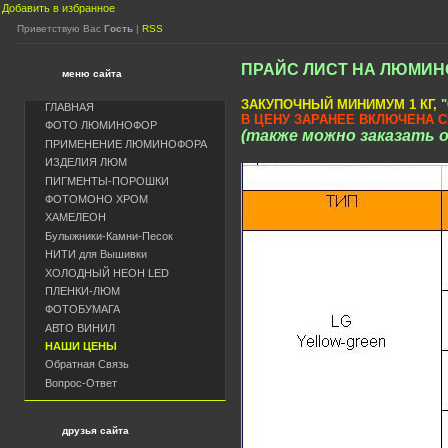
Добавить в избранное
Приветствую Вас
Гость
|
RSS
ПРАЙС ЛИСТ НА ЛЮМИ
меню сайта
ЗАКУПОЧНЫЙ МИНИМУМ 1 КГ,
ГЛАВНАЯ
В ЦЕНУ ЗАРАНЕЕ ВКЛЮЧЕНА СК
ФОТО ЛЮМИНОФОР
(также можно заказать о
ПРИМЕНЕНИЕ ЛЮМИНОФОРА
ИЗДЕЛИЯ ЛЮМ
ПИГМЕНТЫ-ПОРОШКИ
ФОТОМОНО ХРОМ
ХАМЕЛЕОН
Булыжники-Камни-Песок
НИТИ для Вышивки
ХОЛОДНЫЙ НЕОН LED
ПЛЕНКИ-ЛЮМ
ФОТОБУМАГА
АВТО ВИНИЛ
НАШИ ЦЕНЫ
Обратная Связь
Вопрос-Ответ
друзья сайта